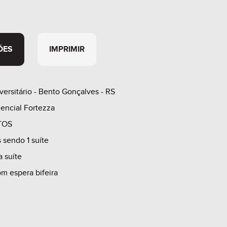
ÕES
IMPRIMIR
versitário - Bento Gonçalves - RS
encial Fortezza
TOS
s sendo 1 suíte
a suíte
om espera bifeira