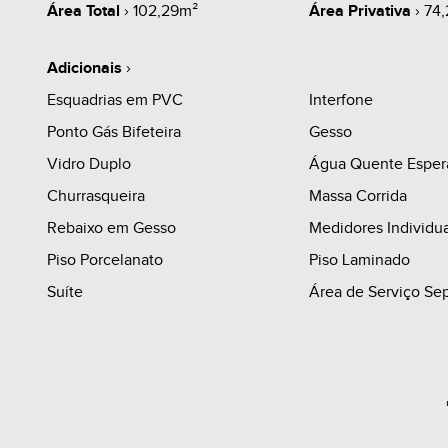
Área Total
› 102,29m²
Área Privativa
› 74
Adicionais
›
Esquadrias em PVC
Interfone
Ponto Gás Bifeteira
Gesso
Vidro Duplo
Água Quente Esper
Churrasqueira
Massa Corrida
Rebaixo em Gesso
Medidores Individua
Piso Porcelanato
Piso Laminado
Suíte
Área de Serviço Se