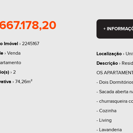
667.178,20
+ INFORMAÇ
o Imóvel
› 2245167
de
› Venda
Localização
› Uni
artamento
Descrição
› Resid
io(s)
› 2
OS APARTAMEN
vativa
› 74,26m²
- Dois Dormitório
- Sacada aberta n
- churrasqueira c
- Cozinha
- Living
- Lavanderia