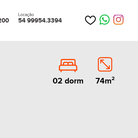
Locação
200
54 99954.3394
74m²
02 dorm