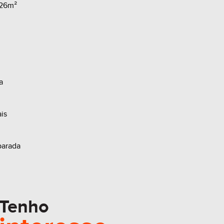
,26m²
o Elevador
o Guarita de seg
o Academia não 
o Sala de Jogos
o Espaço Gourme
a
o Pergolado
o Espera split
is
o Interfone
o Medidor Indivi
parada
o Medidor Individ
o Medidor Individ
o Piso Porcelana
Tenho