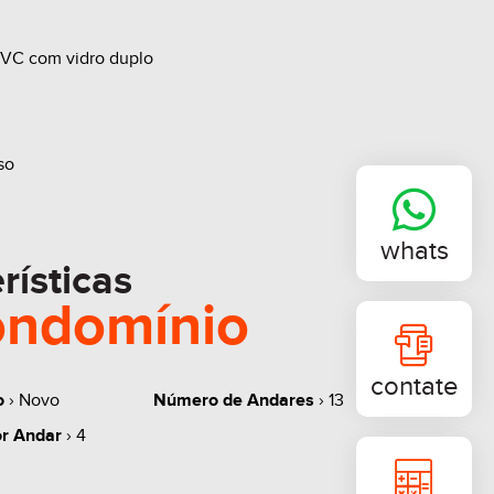
PVC com vidro duplo
so
ua quente
whats
rísticas
partamento 1102
ondomínio
te sem aviso
contate
o
› Novo
Número de Andares
› 13
r Andar
› 4