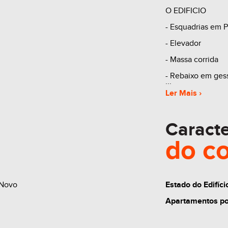
O EDIFICIO
- Esquadrias em 
- Elevador
- Massa corrida
- Rebaixo em ges
- Espera para ág
Ler Mais ›
Caracte
* Referente ao a
do
c
*Box valor a parte
* Sujeito a reajus
Comodidades
 Novo
Estado do Edifíci
o Brinquedoteca
Apartamentos po
o Playground
o Churrasqueira