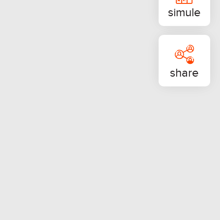
simule
urança
equipada
share
t
dual Água
ual Energia Elétrica
ual Gás
to e laminado