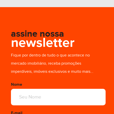
assine nossa
newsletter
Fique por dentro de tudo o que acontece no
R$ 1.004.518,89
mercado imobiliário, receba promoções
imperdíveis, imóveis exclusivos e muito mais...
Nome
E-mail