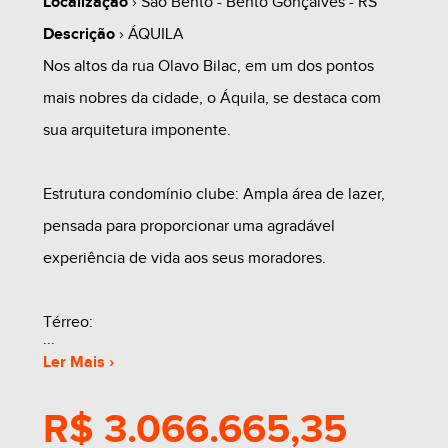
Localização
› São Bento - Bento Gonçalves - RS
Descrição
› ÁQUILA
Nos altos da rua Olavo Bilac, em um dos pontos
mais nobres da cidade, o Áquila, se destaca com
sua arquitetura imponente.
Estrutura condomínio clube: Ampla área de lazer,
pensada para proporcionar uma agradável
experiência de vida aos seus moradores.
Térreo:
* Portaria
Ler Mais ›
* Hall de entrada oeste e hall de entrada leste
R$ 3.066.665,35
* 02 playgrounds externos