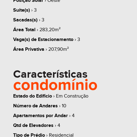
Posição Solar
› Oeste
Apartamentos
Suíte(s)
› 3
* 03 dormitórios/suítes
Sacadas(s)
› 3
* Lavabo
Área Total
› 283,20m²
* Sacadas abertas na sala e lavanderia
share
Vaga(s) de Estacionamento
› 3
* Gesso em todo o apartamento
Área Privativa
› 207,90m²
* Massa corrida nas paredes internas
* Esperas para split nos dormitórios e áreas sociais
*Possibilidade de espera para calefação
Características
condomínio
*Porcelanato nas áreas sociais
* Piso laminado nas áreas íntimas
Estado do Edifício
› Em Construção
* Churrasqueira com espaço para bifeteira
Número de Andares
› 10
* Plantas personalizadas
Apartamentos por Andar
› 4
* Esquadrias com vidros termoacústicos
Qtd de Elevadores
› 4
* Espera para lareira a pallet
Tipo de Prédio
› Residencial