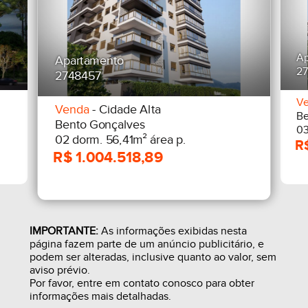
Ap
Apartamento
2
2748457
V
Venda
- Cidade Alta
Be
Bento Gonçalves
03
02 dorm. 56,41m² área p.
IMPORTANTE:
As informações exibidas nesta
página fazem parte de um anúncio publicitário, e
podem ser alteradas, inclusive quanto ao valor, sem
aviso prévio.
Por favor, entre em contato conosco para obter
informações mais detalhadas.