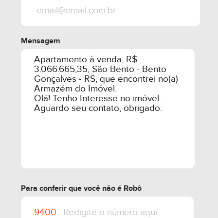
* Acesso das garagens pela Rua Tocantins
* 03 vagas de garagem e 01 depósito por
apartamento
Mensagem
* Infraestrutura para abastecimento de carros
elétricos
* Piscina aquecida (placas solares)
* Isolamento acústico entre os andares de
apartamento
Valor referente ao apartamento 1403 box 80,81 e 111
e deposito.
Imóvel poderá sofrer alteração de valor .
Para conferir que você não é Robô