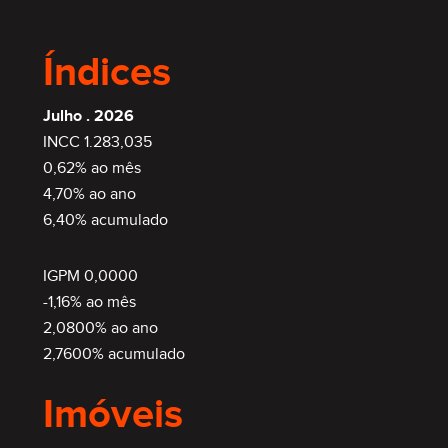
Índices
Julho . 2026
INCC 1.283,035
0,62% ao mês
4,70% ao ano
6,40% acumulado
SEMIMOBILIADO
IGPM 0,0000
-1,16% ao mês
2,0800% ao ano
2,7600% acumulado
Imóveis