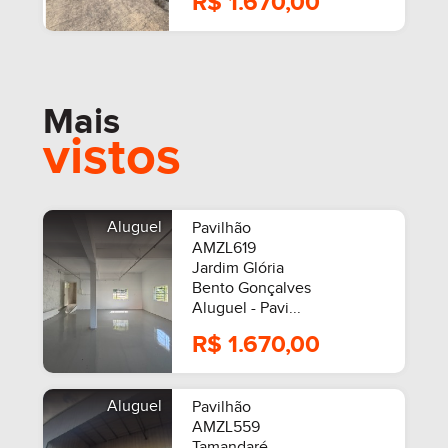
R$ 1.670,00
Mais
vistos
Aluguel
Pavilhão
AMZL619
Jardim Glória
Bento Gonçalves
Aluguel - Pavi...
R$ 1.670,00
Aluguel
Pavilhão
AMZL559
Tamandaré