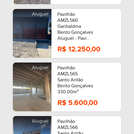
Aluguel
Pavilhão
AMZL560
Garibaldina
Bento Gonçalves
Aluguel - Pavi...
R$ 12.250,00
Aluguel
Pavilhão
AMZL565
Santo Antão
Bento Gonçalves
330,00m²
R$ 5.600,00
Aluguel
Pavilhão
AMZL566
Santo Antão