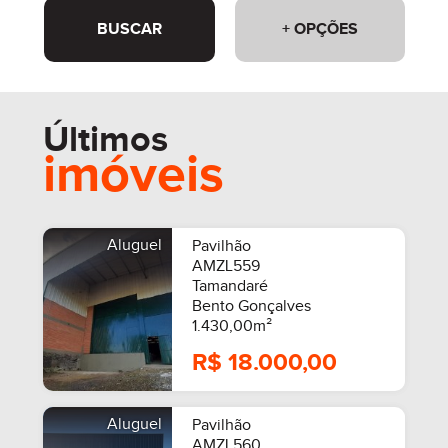
BUSCAR
+ OPÇÕES
Últimos
imóveis
Aluguel
Pavilhão
AMZL559
Tamandaré
Bento Gonçalves
1.430,00m²
R$ 18.000,00
Aluguel
Pavilhão
AMZL560