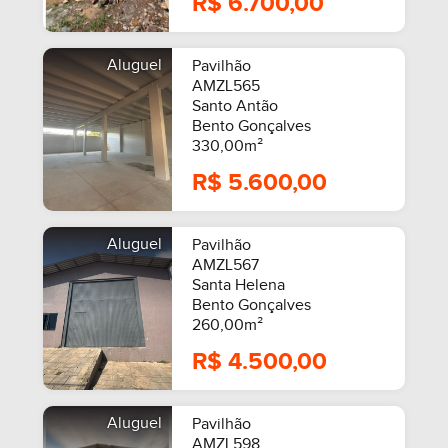
R$ 6.700,00
Aluguel
Pavilhão
AMZL565
Santo Antão
Bento Gonçalves
330,00m²
R$ 5.600,00
Aluguel
Pavilhão
AMZL567
Santa Helena
Bento Gonçalves
260,00m²
R$ 4.500,00
Aluguel
Pavilhão
AMZL598