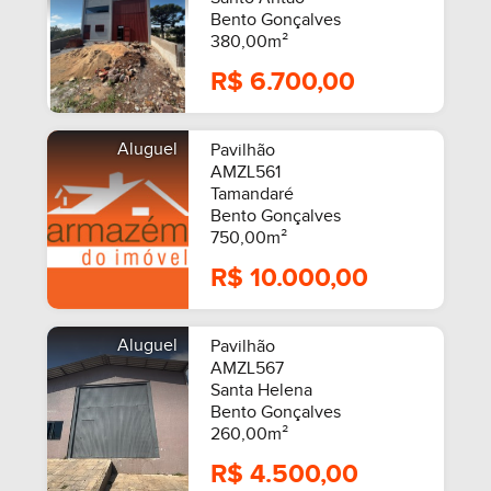
Bento Gonçalves
380,00m²
R$ 6.700,00
Aluguel
Pavilhão
AMZL561
Tamandaré
Bento Gonçalves
750,00m²
R$ 10.000,00
Aluguel
Pavilhão
AMZL567
Santa Helena
Bento Gonçalves
260,00m²
R$ 4.500,00