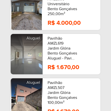
Universitário
Bento Gonçalves
250,00m²
R$ 4.000,00
Aluguel
Pavilhão
AMZL619
Jardim Glória
Bento Gonçalves
Aluguel - Pavi...
R$ 1.670,00
Aluguel
Pavilhão
AMZL507
Jardim Glória
Bento Gonçalves
100,00m²