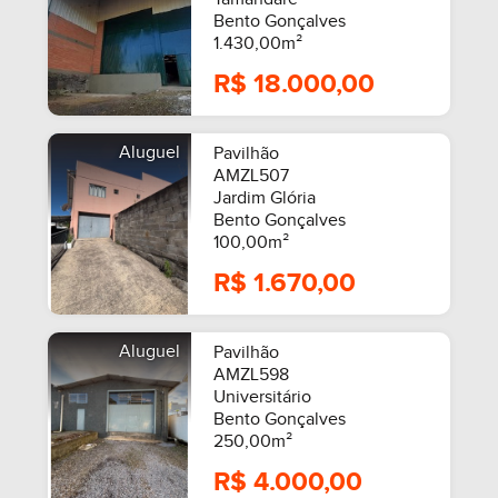
Bento Gonçalves
1.430,00m²
R$ 18.000,00
Aluguel
Pavilhão
AMZL507
Jardim Glória
Bento Gonçalves
100,00m²
R$ 1.670,00
Aluguel
Pavilhão
AMZL598
Universitário
Bento Gonçalves
250,00m²
R$ 4.000,00