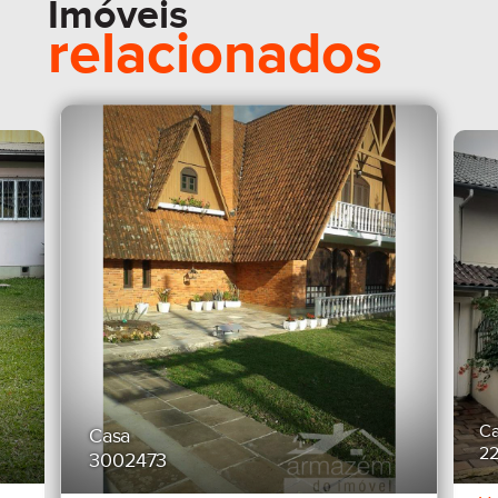
Imóveis
relacionados
Ca
Casa
2
3002473