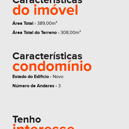
Características
do imóvel
Área Total
› 389,00m²
whats
contate
simule
Área Total do Terreno
› 308,00m²
Características
condomínio
share
Estado do Edifício
› Novo
Número de Andares
› 3
Tenho