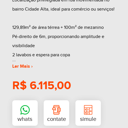
Localização privilegiada em rua movimentada no
bairro Cidade Alta, ideal para comércio ou serviços!
129,89m² de área térrea + 100m² de mezanino
Pé-direito de 6m, proporcionando amplitude e
visibilidade
2 lavabos e espera para copa
Fachada imponente para destacar sua marca
Ler Mais ›
R$ 6.115,00
Excelente oportunidade para o seu negócio em
uma região de grande circulação!
Entre em contato para mais informações e agende
uma visita!