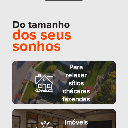
Do tamanho
SEMIMOBILIADO
dos seus
sonhos
Para
relaxar
sítios
chácaras
fazendas
Imóveis