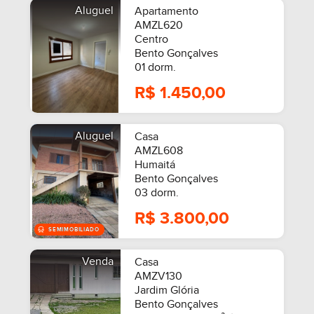
Aluguel
Apartamento
AMZL620
Centro
Bento Gonçalves
01 dorm.
R$ 1.450,00
Aluguel
Casa
AMZL608
Humaitá
Bento Gonçalves
03 dorm.
R$ 3.800,00
Venda
Casa
AMZV130
Jardim Glória
Bento Gonçalves