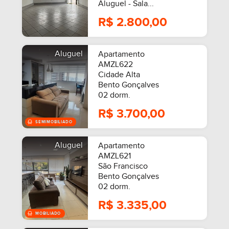
Aluguel - Sala...
R$ 2.800,00
Aluguel
Apartamento
AMZL622
Cidade Alta
Bento Gonçalves
02 dorm.
R$ 3.700,00
Aluguel
Apartamento
MOBILIADO
AMZL621
São Francisco
Bento Gonçalves
02 dorm.
R$ 3.335,00