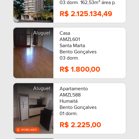
03 dorm. 162,53m² área p.
R$ 2.125.134,49
Aluguel
Casa
AMZL601
Santa Marta
Bento Gonçalves
03 dorm.
R$ 1.800,00
Aluguel
Apartamento
AMZL588
Humaitá
Bento Gonçalves
01 dorm.
R$ 2.225,00