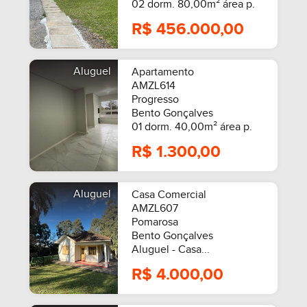
02 dorm. 80,00m² área p.
R$ 456.000,00
Aluguel
Apartamento
AMZL614
Progresso
Bento Gonçalves
01 dorm. 40,00m² área p.
R$ 1.300,00
Aluguel
Casa Comercial
SEMIMOBILIADO
AMZL607
Pomarosa
Bento Gonçalves
Aluguel - Casa...
R$ 4.000,00