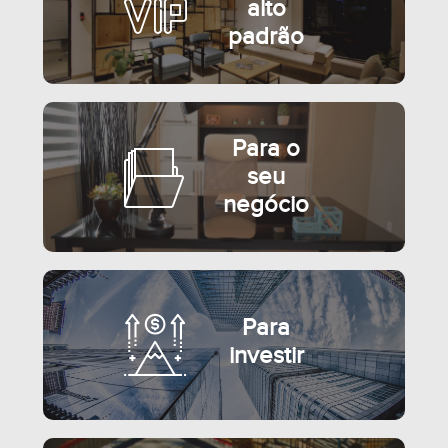
alto
padrão
Para o
seu
negócio
Para
investir