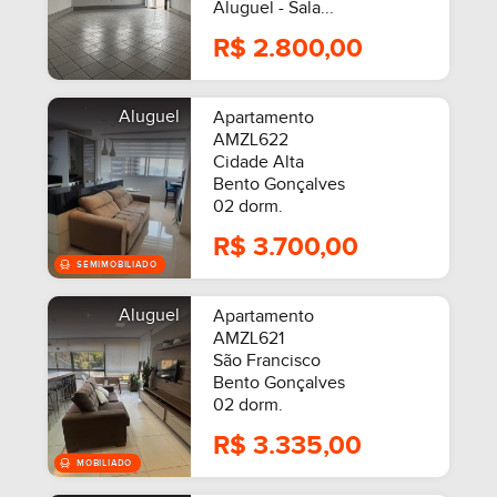
Aluguel - Sala...
R$ 2.800,00
Aluguel
Apartamento
AMZL622
Cidade Alta
Bento Gonçalves
02 dorm.
R$ 3.700,00
Aluguel
Apartamento
MOBILIADO
AMZL621
São Francisco
Bento Gonçalves
02 dorm.
R$ 3.335,00