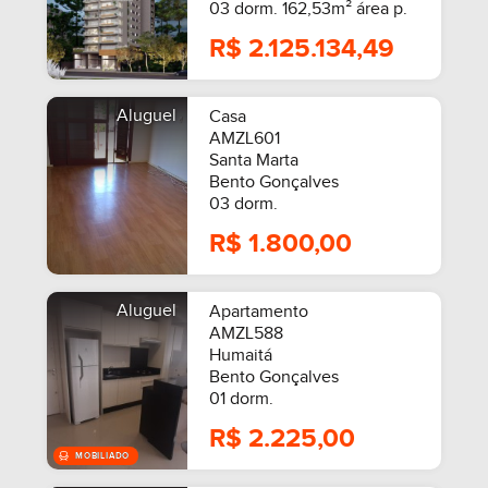
03 dorm. 162,53m² área p.
R$ 2.125.134,49
Aluguel
Casa
AMZL601
Santa Marta
Bento Gonçalves
03 dorm.
R$ 1.800,00
Aluguel
Apartamento
AMZL588
Humaitá
Bento Gonçalves
01 dorm.
R$ 2.225,00