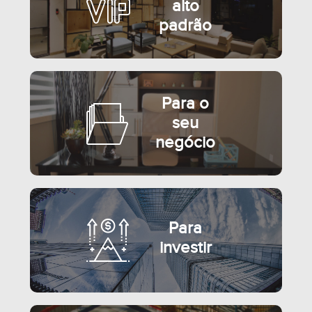
alto
padrão
Para o
seu
negócio
Para
investir