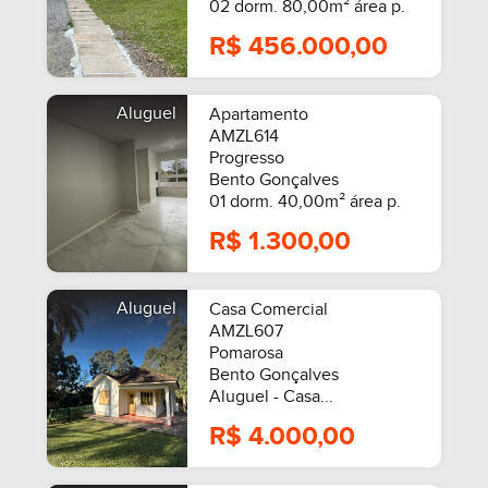
02 dorm. 80,00m² área p.
R$ 456.000,00
Aluguel
Apartamento
AMZL614
Progresso
Bento Gonçalves
01 dorm. 40,00m² área p.
R$ 1.300,00
Aluguel
Casa Comercial
SEMIMOBILIADO
AMZL607
Pomarosa
Bento Gonçalves
Aluguel - Casa...
R$ 4.000,00