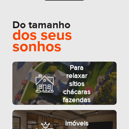
Do tamanho
SEMIMOBILIADO
dos seus
sonhos
Para
relaxar
sítios
chácaras
fazendas
Imóveis