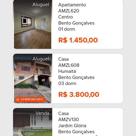
Aluguel
Apartamento
AMZL620
Centro
Bento Gonçalves
01 dorm.
R$ 1.450,00
Aluguel
Casa
AMZL608
Humaitá
Bento Gonçalves
03 dorm.
R$ 3.800,00
Venda
Casa
AMZV130
Jardim Glória
Bento Gonçalves